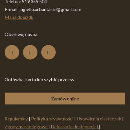
Telefon:
519 355 504
E-mail:
jagiello.urbantaste@gmail.com
Mapa dojazdu
Obserwuj nas na:
Gotówka, karta lub szybki przelew
Zamów online
Regulaminy
|
Polityka prywatności
|
Ustawienia ciasteczek
|
Zgody marketingowe
|
Deklaracja dostępności
|