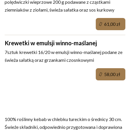
polędwiczki wieprzowe 200 g podawane z cząstkami
ziemniaków z ziołami, świeża sałatka oraz sos kurkowy
61,00 zł
Krewetki w emulsji winno-maślanej
7sztuk krewetki 16/20 w emulsji winno-maślanej podane ze
świeża sałatką oraz grzankami czosnkowymi
58,00 zł
Dania wegańskie
100% roślinny kebab w chlebku tureckim o średnicy 30 cm.
Świeże składniki, odpowiednio przygotowana i doprawiona