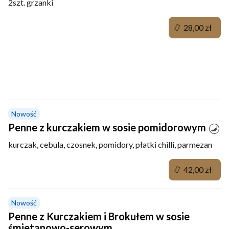
2szt. grzanki
28,00 zł
Makarony
Nowość
Penne z kurczakiem w sosie pomidorowym
kurczak, cebula, czosnek, pomidory, płatki chilli, parmezan
42,00 zł
Nowość
Penne z Kurczakiem i Brokułem w sosie
śmietanowo-serowym