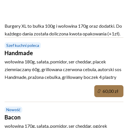
Burgery solo (mięsne i wegańskie)
Burgery XL to bułka 100g i wołowina 170g oraz dodatki. Do
każdego dania została doliczona kwota opakowania (+1zł).
Szef kuchni poleca
Handmade
wołowina 180g, sałata, pomidor, ser cheddar, placek
ziemniaczany 60g, grillowana czerwona cebula, autorski sos
Handmade, prażona cebulka, grillowany boczek 4 plastry
60,00 zł
Nowość
Bacon
wołowina 170g, sałata, pomidor, ser cheddar, ogórek