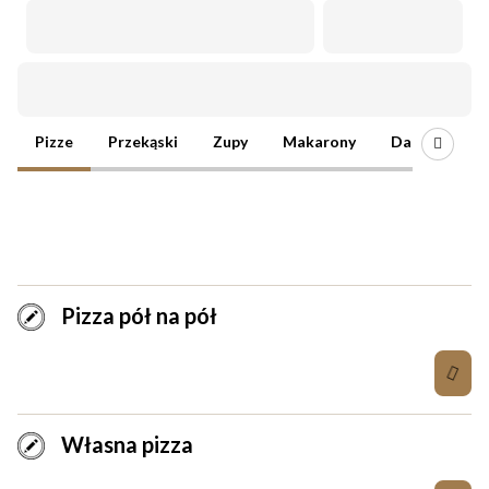
Oferta
Pizze
Przekąski
Zupy
Makarony
Danie mięsne
Pizze
Pizza pół na pół
Własna pizza