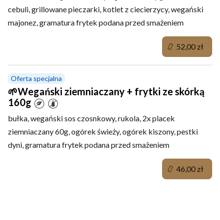
cebuli, grillowane pieczarki, kotlet z ciecierzycy, wegański
majonez, gramatura frytek podana przed smażeniem
52,00 zł
Oferta specjalna
🌱Wegański ziemniaczany + frytki ze skórką
160g
bułka, wegański sos czosnkowy, rukola, 2x placek
ziemniaczany 60g, ogórek świeży, ogórek kiszony, pestki
dyni, gramatura frytek podana przed smażeniem
46,00 zł
Pierogi z pieca (mięsne i wegańskie) Porcja 5