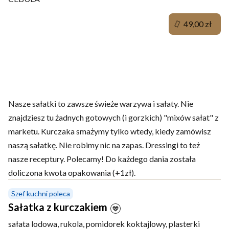
49,00 zł
Sałatki
Nasze sałatki to zawsze świeże warzywa i sałaty. Nie
znajdziesz tu żadnych gotowych (i gorzkich) "mixów sałat" z
marketu. Kurczaka smażymy tylko wtedy, kiedy zamówisz
naszą sałatkę. Nie robimy nic na zapas. Dressingi to też
nasze receptury. Polecamy! Do każdego dania została
doliczona kwota opakowania (+1zł).
Szef kuchni poleca
Sałatka z kurczakiem
sałata lodowa, rukola, pomidorek koktajlowy, plasterki