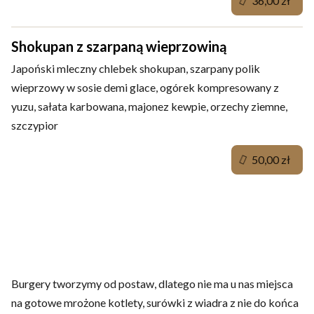
36,00 zł
Shokupan z szarpaną wieprzowiną
Japoński mleczny chlebek shokupan, szarpany polik
wieprzowy w sosie demi glace, ogórek kompresowany z
yuzu, sałata karbowana, majonez kewpie, orzechy ziemne,
szczypior
50,00 zł
Burgery w zestawie z frytkami (mięsne i
wegańskie)
Burgery tworzymy od postaw, dlatego nie ma u nas miejsca
na gotowe mrożone kotlety, surówki z wiadra z nie do końca