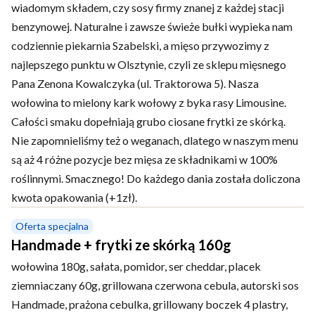
wiadomym składem, czy sosy firmy znanej z każdej stacji
benzynowej. Naturalne i zawsze świeże bułki wypieka nam
codziennie piekarnia Szabelski, a mięso przywozimy z
najlepszego punktu w Olsztynie, czyli ze sklepu mięsnego
Pana Zenona Kowalczyka (ul. Traktorowa 5). Nasza
wołowina to mielony kark wołowy z byka rasy Limousine.
Całości smaku dopełniają grubo ciosane frytki ze skórką.
Nie zapomnieliśmy też o weganach, dlatego w naszym menu
są aż 4 różne pozycje bez mięsa ze składnikami w 100%
roślinnymi. Smacznego! Do każdego dania została doliczona
kwota opakowania (+1zł).
Oferta specjalna
Handmade + frytki ze skórką 160g
wołowina 180g, sałata, pomidor, ser cheddar, placek
ziemniaczany 60g, grillowana czerwona cebula, autorski sos
Handmade, prażona cebulka, grillowany boczek 4 plastry,