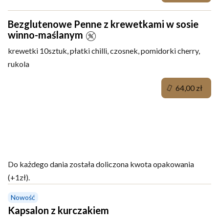
Bezglutenowe Penne z krewetkami w sosie
winno-maślanym
krewetki 10sztuk, płatki chilli, czosnek, pomidorki cherry,
rukola
64,00 zł
Danie mięsne
Do każdego dania została doliczona kwota opakowania
(+1zł).
Nowość
Kapsalon z kurczakiem