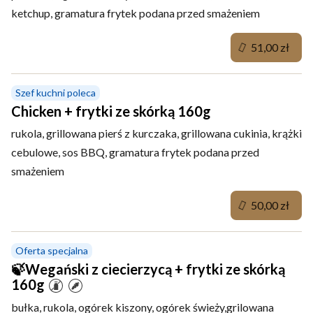
ketchup, gramatura frytek podana przed smażeniem
51,00 zł
Szef kuchni poleca
Chicken + frytki ze skórką 160g
rukola, grillowana pierś z kurczaka, grillowana cukinia, krążki
cebulowe, sos BBQ, gramatura frytek podana przed
smażeniem
50,00 zł
Oferta specjalna
🍃Wegański z ciecierzycą + frytki ze skórką
160g
bułka, rukola, ogórek kiszony, ogórek świeży,grilowana